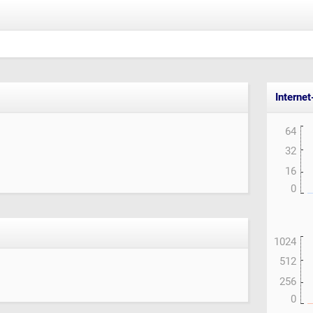
Interne
64
32
16
0
1024
512
256
0