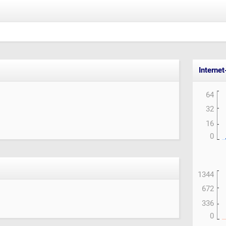
Interne
64
32
16
0
1344
672
336
0