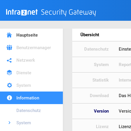
Übersicht
Hauptseite
Benutzermanager
Datenschutz
Einst
Netzwerk
System
Repor
Dienste
Statistik
Intern
System
Download
Das H
Information
Datenschutz
Version
Versi
System
Lizenz
Lizen