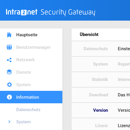
Übersicht
Hauptseite
Benutzermanager
Datenschutz
Einst
Netzwerk
System
Repor
Dienste
Statistik
Intern
System
Download
Das H
Information
Datenschutz
Version
Versi
System
Lizenz
Lizen