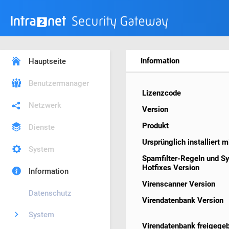
Information
Hauptseite
Benutzermanager
Lizenzcode
Netzwerk
Version
Produkt
Dienste
Ursprünglich installiert m
System
Spamfilter-Regeln und S
Hotfixes Version
Information
Virenscanner Version
Datenschutz
Virendatenbank Version
System
Virendatenbank freigege