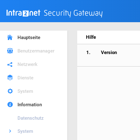
Hilfe
Hauptseite
Benutzermanager
1.
Version
Netzwerk
Dienste
System
Information
Datenschutz
System