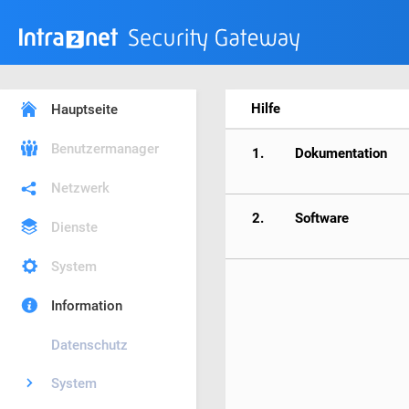
Hilfe
Hauptseite
Benutzermanager
1.
Dokumentation
Netzwerk
2.
Software
Dienste
System
Information
Datenschutz
System